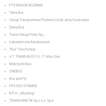
PTS BRACIA WOŹNIAK
Tatra Bus
Usługi Transportowe Przewóz Osób Jerzy Kostrzewa
Diana Bus
Trans-Usługi Połeć Sp.j.
Lubuskie Linie Autobusowe
"Bus" Głuchołazy
U.T. TRANS-BUS P. O. i T. Artur Giec
Mokrzycki-Bus
ONEBUS
Bus and Fly
PKS EKO-STAMAR
B.P.-H. ,,Mustang"
TRANS KINETIK Sp.z o.o. Sp.k.