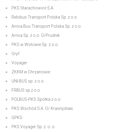
PKS Starachowice S.A.
Relobus Transport Polska Sp. z o.o.
Arriva Bus Transport Polska Sp. z o.o
Arriva Sp. z o.o. O/Prudnik
PKS w Wołowie Sp. z o.o.
Gryf
Voyager
ZKKM w Chrzanowie
UNI-BUS sp. z o.o.
FRBUS sp.z o.o.
POLBUS-PKS Spółka z o.o.
PKS Wschód S.A. O/ Krasnystaw
GPKS
PKS Voyager Sp. z. o. o.