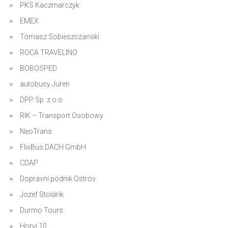
PKS Kaczmarczyk
EMEX
Tomasz Sobieszczański
ROCA TRAVELINO
BOBOSPED
autobusy Juřen
DPP Sp. z o.o
RIK – Transport Osobowy
NeoTrans
FlixBus DACH GmbH
CDAP
Dopravní podnik Ostrov
Jozef Stolárik
Durmo Tours
Horvi 10