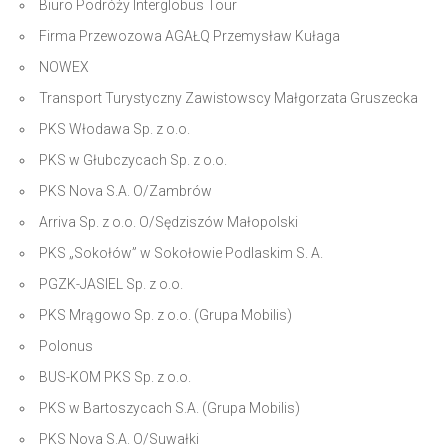
Biuro Podróży Interglobus Tour
Firma Przewozowa AGAŁQ Przemysław Kułaga
NOWEX
Transport Turystyczny Zawistowscy Małgorzata Gruszecka
PKS Włodawa Sp. z o.o.
PKS w Głubczycach Sp. z o.o.
PKS Nova S.A. O/Zambrów
Arriva Sp. z o.o. O/Sędziszów Małopolski
PKS „Sokołów” w Sokołowie Podlaskim S. A.
PGZK-JASIEL Sp. z o.o.
PKS Mrągowo Sp. z o.o. (Grupa Mobilis)
Polonus
BUS-KOM PKS Sp. z o.o.
PKS w Bartoszycach S.A. (Grupa Mobilis)
PKS Nova S.A. O/Suwałki