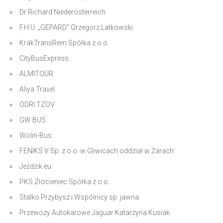
Dr Richard Niederösterreich
F.H.U. „GEPARD” Grzegorz Latkowski
KrakTransRem Spółka z o.o
CityBusExpress
ALMITOUR
Aliya Travel
ODRI TZOV
GW BUS
Wolin-Bus
FENIKS V Sp. z o.o. w Gliwicach oddział w Żarach
Jeździk.eu
PKS Złocieniec Spółka z o.o.
Stalko Przybysz i Wspólnicy sp. jawna
Przewozy Autokarowe Jaguar Katarzyna Kusiak