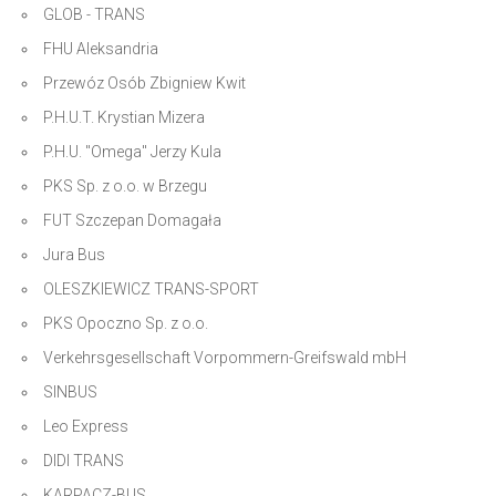
GLOB - TRANS
FHU Aleksandria
Przewóz Osób Zbigniew Kwit
P.H.U.T. Krystian Mizera
P.H.U. "Omega" Jerzy Kula
PKS Sp. z o.o. w Brzegu
FUT Szczepan Domagała
Jura Bus
OLESZKIEWICZ TRANS-SPORT
PKS Opoczno Sp. z o.o.
Verkehrsgesellschaft Vorpommern-Greifswald mbH
SINBUS
Leo Express
DIDI TRANS
KARPACZ-BUS