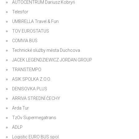
AUTOCENTRUM Dariusz Kobryń
Telesfor
UMBRELLA Travel & Fun
TOV EUROSTATUS
COMVIA BUS
Technické služby města Duchcova
JACEK LEGENDZIEWICZ JORDAN GROUP
TRANSTEMPO
ASIK SPOLKA Z.O.O.
DENISOVKA PLUS
ARRIVA STŘEDNÍ ČECHY
Arda Tur
TzOv Supermegatrans
ADLP
Logistic EURO BUS spol.