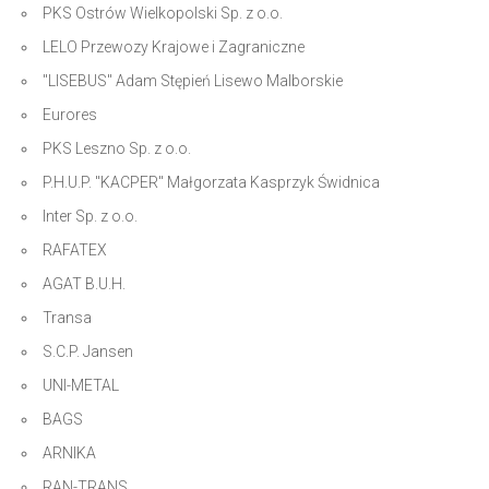
PKS Ostrów Wielkopolski Sp. z o.o.
LELO Przewozy Krajowe i Zagraniczne
"LISEBUS" Adam Stępień Lisewo Malborskie
Eurores
PKS Leszno Sp. z o.o.
P.H.U.P. "KACPER" Małgorzata Kasprzyk Świdnica
Inter Sp. z o.o.
RAFATEX
AGAT B.U.H.
Transa
S.C.P. Jansen
UNI-METAL
BAGS
ARNIKA
RAN-TRANS