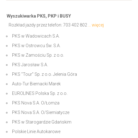
Wyszukiwarka PKS, PKP i BUSY
Rozkład jazdy przez telefon:
703 402 802
... więcej
PKS w Wadowicach S.A.
PKS w Ostrowcu Św. S.A.
PKS w Zamościu Sp. z o.o.
PKS Jarosław S.A.
PKS "Tour" Sp. z o.o. Jelenia Góra
Auto-Tur Biernacki Marek
EUROLINES Polska Sp. z o.o.
PKS Nova S.A. O/Łomża
PKS Nova S.A. O/Siemiatycze
PKS w Starogardzie Gdańskim
Polskie Linie Autokarowe