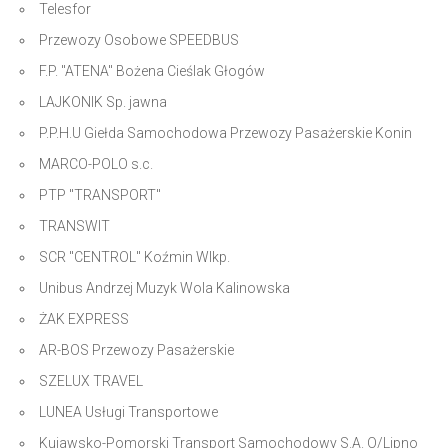
Telesfor
Przewozy Osobowe SPEEDBUS
F.P. "ATENA" Bożena Cieślak Głogów
LAJKONIK Sp. jawna
P.P.H.U Giełda Samochodowa Przewozy Pasażerskie Konin
MARCO-POLO s.c.
PTP "TRANSPORT"
TRANSWIT
SCR "CENTROL" Koźmin Wlkp.
Unibus Andrzej Muzyk Wola Kalinowska
ŻAK EXPRESS
AR-BOS Przewozy Pasażerskie
SZELUX TRAVEL
LUNEA Usługi Transportowe
Kujawsko-Pomorski Transport Samochodowy S.A. O/Lipno