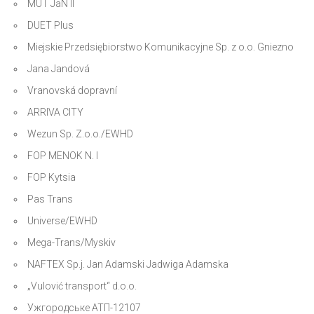
MUT JaN II
DUET Plus
Miejskie Przedsiębiorstwo Komunikacyjne Sp. z o.o. Gniezno
Jana Jandová
Vranovská dopravní
ARRIVA CITY
Wezun Sp. Z.o.o./EWHD
FOP MENOK N. I
FOP Kytsia
Pas Trans
Universe/EWHD
Mega-Trans/Myskiv
NAFTEX Sp.j. Jan Adamski Jadwiga Adamska
„Vulović transport“ d.o.o.
Ужгородське АТП-12107