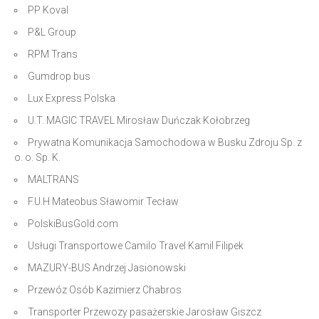
PP Koval
P&L Group
RPM Trans
Gumdrop bus
Lux Express Polska
U.T. MAGIC TRAVEL Mirosław Duńczak Kołobrzeg
Prywatna Komunikacja Samochodowa w Busku Zdroju Sp. z
o. o. Sp. K.
MALTRANS
F.U.H Mateobus Sławomir Tecław
PolskiBusGold.com
Usługi Transportowe Camilo Travel Kamil Filipek
MAZURY-BUS Andrzej Jasionowski
Przewóz Osób Kazimierz Chabros
Transporter Przewozy pasażerskie Jarosław Giszcz