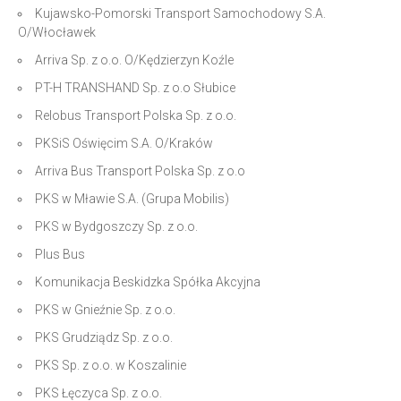
Kujawsko-Pomorski Transport Samochodowy S.A.
O/Włocławek
Arriva Sp. z o.o. O/Kędzierzyn Koźle
PT-H TRANSHAND Sp. z o.o Słubice
Relobus Transport Polska Sp. z o.o.
PKSiS Oświęcim S.A. O/Kraków
Arriva Bus Transport Polska Sp. z o.o
PKS w Mławie S.A. (Grupa Mobilis)
PKS w Bydgoszczy Sp. z o.o.
Plus Bus
Komunikacja Beskidzka Spółka Akcyjna
PKS w Gnieźnie Sp. z o.o.
PKS Grudziądz Sp. z o.o.
PKS Sp. z o.o. w Koszalinie
PKS Łęczyca Sp. z o.o.