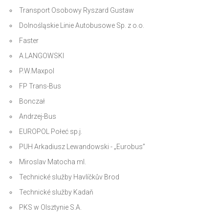
Transport Osobowy Ryszard Gustaw
Dolnośląskie Linie Autobusowe Sp. z o.o.
Faster
A.LANGOWSKI
P.W.Maxpol
FP Trans-Bus
Bonczał
Andrzej-Bus
EUROPOL Połeć sp.j.
PUH Arkadiusz Lewandowski - „Eurobus”
Miroslav Matocha ml.
Technické služby Havlíčkův Brod
Technické služby Kadaň
PKS w Olsztynie S.A.