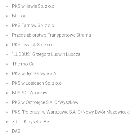
PKS w Iławie Sp. z o.o.
BP Tour
PKS Tarnów Sp. z o.o.
Przedsiębiorstwo Transportowe Strama
PKS Leżajsk Sp. z o.o.
"LUDBUS" Grzegorz Ludwin Lubcza
Thermo-Car
PKS w Jędrzejowie S.A.
PKS w Łosicach Sp. z o.o.
BUSPOL Wrocław
PKS w Ostrołęce S.A. O/Wyszków
PKS "Polonus" w Warszawie S.A. O/Nowy Dwór Mazowiecki
Z.U.T. Krzysztof Bet
DAS