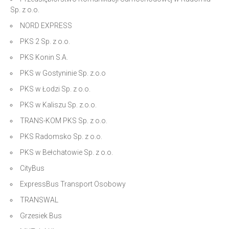
Sp. z o.o.
NORD EXPRESS
PKS 2 Sp. z o.o.
PKS Konin S.A.
PKS w Gostyninie Sp. z.o.o
PKS w Łodzi Sp. z o.o.
PKS w Kaliszu Sp. z.o.o.
TRANS-KOM PKS Sp. z o.o.
PKS Radomsko Sp. z o.o.
PKS w Bełchatowie Sp. z o.o.
CityBus
ExpressBus Transport Osobowy
TRANSWAL
Grzesiek Bus