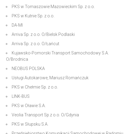
PKS w Tomaszowie Mazowieckim Sp. z o.o.
PKS w Kutnie Sp. z o.o.
DA-MI
Arriva Sp. z o.o. O/Bielsk Podlaski
Arriva Sp. z o.o. O/Łańcut
Kujawsko-Pomorski Transport Samochodowy S.A.
O/Brodnica
NEOBUS POLSKA
Usługi Autokarowe, Mariusz Romańczuk
PKS w Chełmie Sp. z o.o.
LINK-BUS
PKS w Oławie S.A.
Veolia Transport Sp.z o.o. O/Gdynia
PKS w Słupsku S.A.
Przedsiębiorstwo Komunikacji Samochodowej w Radomiu