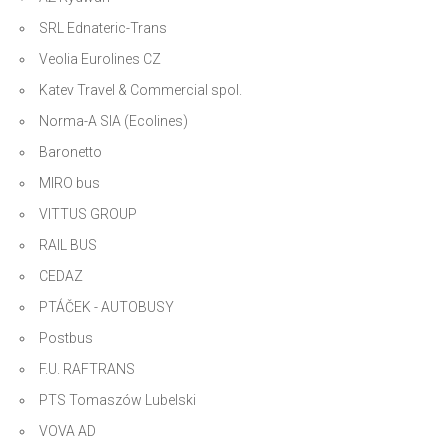
SRL Ednateric-Trans
Veolia Eurolines CZ
Katev Travel & Commercial spol.
Norma-A SIA (Ecolines)
Baronetto
MIRO bus
VITTUS GROUP
RAIL BUS
CEDAZ
PTÁČEK - AUTOBUSY
Postbus
F.U. RAFTRANS
PTS Tomaszów Lubelski
VOVA AD