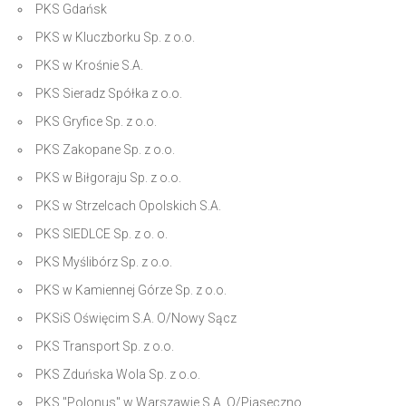
PKS Gdańsk
PKS w Kluczborku Sp. z o.o.
PKS w Krośnie S.A.
PKS Sieradz Spółka z o.o.
PKS Gryfice Sp. z o.o.
PKS Zakopane Sp. z o.o.
PKS w Biłgoraju Sp. z o.o.
PKS w Strzelcach Opolskich S.A.
PKS SIEDLCE Sp. z o. o.
PKS Myślibórz Sp. z o.o.
PKS w Kamiennej Górze Sp. z o.o.
PKSiS Oświęcim S.A. O/Nowy Sącz
PKS Transport Sp. z o.o.
PKS Zduńska Wola Sp. z o.o.
PKS "Polonus" w Warszawie S.A. O/Piaseczno