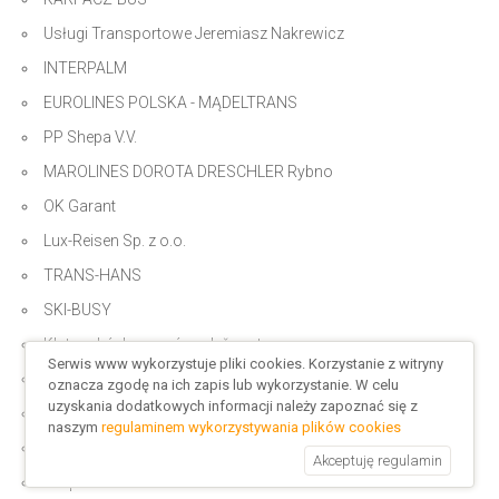
Usługi Transportowe Jeremiasz Nakrewicz
INTERPALM
EUROLINES POLSKA - MĄDELTRANS
PP Shepa V.V.
MAROLINES DOROTA DRESCHLER Rybno
OK Garant
Lux-Reisen Sp. z o.o.
TRANS-HANS
SKI-BUSY
Klatovská dopravní společnost
Serwis www wykorzystuje pliki cookies. Korzystanie z witryny
PKS Elbląg Sp. z o.o. oddział
oznacza zgodę na ich zapis lub wykorzystanie. W celu
uzyskania dodatkowych informacji należy zapoznać się z
Milla Spółdzielnia w Lesznie
naszym
regulaminem wykorzystywania plików cookies
AGMAR
Akceptuję regulamin
Ekspress-Bus