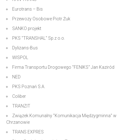
Eurotrans – Bis
Przewozy Osobowe Piotr Żuk
SANKO projekt
PKS "TRANSHAL" Sp.z o.o.
Dyliżans-Bus
WISPOL
Firma Transportu Drogowego "FENIKS" Jan Kaziród
NED
PKS Poznań S.A.
Coliber
TRANZIT
Związek Komunalny "Komunikacja Międzygminna" w
Chrzanowie
TRANS EXPRES