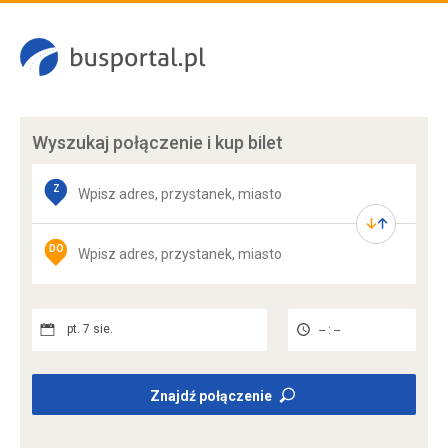
Wyszukaj połączenie
i kup bilet
Z
DO
pt. 7 sie.
-- : --
Znajdź połączenie