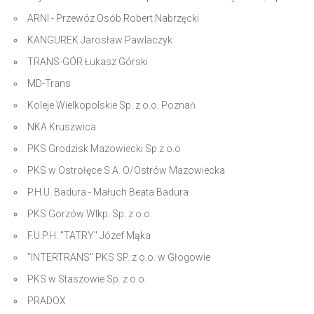
ARNI - Przewóz Osób Robert Nabrzęcki
KANGUREK Jarosław Pawlaczyk
TRANS-GÓR Łukasz Górski
MD-Trans
Koleje Wielkopolskie Sp. z o.o. Poznań
NKA Kruszwica
PKS Grodzisk Mazowiecki Sp.z o.o
PKS w Ostrołęce S.A. O/Ostrów Mazowiecka
P.H.U. Badura - Małuch Beata Badura
PKS Gorzów Wlkp. Sp. z o.o.
F.U.P.H. "TATRY" Józef Mąka
"INTERTRANS" PKS SP. z o.o. w Głogowie
PKS w Staszowie Sp. z o.o.
PRADOX