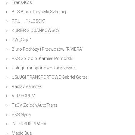
Trans-Kos
BTS Biuro Turystyki Szkolnej
P.P.U.H. "KŁOSOK"
KURIER S.C JANKOWSCY
PW „Gaja”
Biuro Podróży i Przewozów "RIVIERA"
PKS Sp. z o.o. Kamień Pomorski
Usługi Transportowe Raniszewski
USŁUGI TRANSPORTOWE Gabriel Gorzel
Václav Vaněček
VTP FORUM
TzOV ZoločivAutoTrans
PKS Nysa
INTERBUS PRAHA
Magic Bus