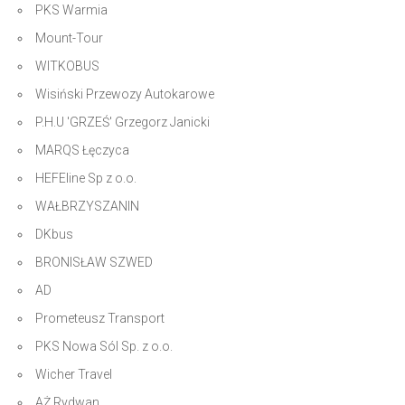
PKS Warmia
Mount-Tour
WITKOBUS
Wisiński Przewozy Autokarowe
P.H.U 'GRZEŚ' Grzegorz Janicki
MARQS Łęczyca
HEFEline Sp z o.o.
WAŁBRZYSZANIN
DKbus
BRONISŁAW SZWED
AD
Prometeusz Transport
PKS Nowa Sól Sp. z o.o.
Wicher Travel
AŻ Rydwan