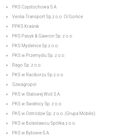
PKS Częstochowa S.A.
Veolia Transport Sp.z o.o. O/Gorlice
PPKS Kraśnik
PKS Pasyk & Gawron Sp. z o.o.
PKS Myślenice Sp.z o.o.
PKS w Przemyślu Sp. z o.o.
Rago Sp. z o.o.
PKS w Raciborzu Sp.z o.o.
Szwagropol
PKS w Stalowej Woli S.A.
PKS w Świdnicy Sp. z o.o.
PKS w Ostródzie Sp. z o.o. (Grupa Mobilis)
PKS w Bolesławcu Spółka z o.o.
PKS w Bytowie S.A.