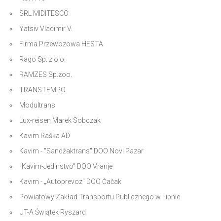
SRL MIDITESCO
Yatsiv Vladimir V.
Firma Przewozowa HESTA
Rago Sp. z o.o.
RAMZES Sp.zoo.
TRANSTEMPO
Modultrans
Lux-reisen Marek Sobczak
Kavim Raška AD
Kavim - "Sandžaktrans" DOO Novi Pazar
"Kavim-Jedinstvo" DOO Vranje
Kavim - „Autoprevoz“ DOO Čačak
Powiatowy Zakład Transportu Publicznego w Lipnie
UT-A Świątek Ryszard