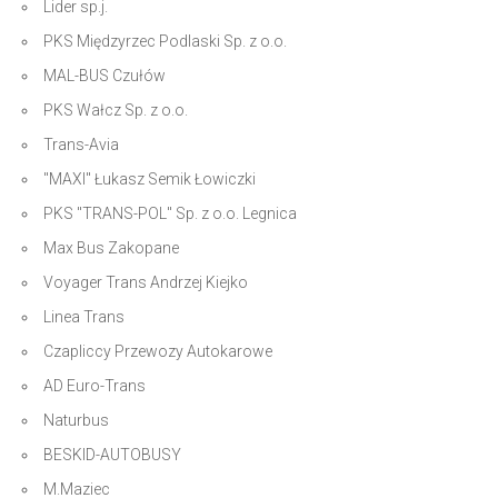
Lider sp.j.
PKS Międzyrzec Podlaski Sp. z o.o.
MAL-BUS Czułów
PKS Wałcz Sp. z o.o.
Trans-Avia
"MAXI" Łukasz Semik Łowiczki
PKS "TRANS-POL" Sp. z o.o. Legnica
Max Bus Zakopane
Voyager Trans Andrzej Kiejko
Linea Trans
Czapliccy Przewozy Autokarowe
AD Euro-Trans
Naturbus
BESKID-AUTOBUSY
M.Maziec