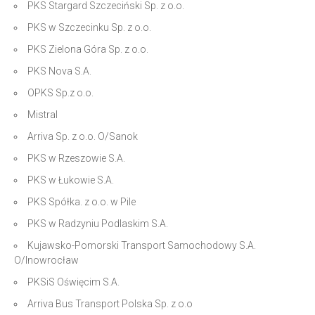
PKS Stargard Szczeciński Sp. z o.o.
PKS w Szczecinku Sp. z o.o.
PKS Zielona Góra Sp. z o.o.
PKS Nova S.A.
OPKS Sp.z o.o.
Mistral
Arriva Sp. z o.o. O/Sanok
PKS w Rzeszowie S.A.
PKS w Łukowie S.A.
PKS Spółka. z o.o. w Pile
PKS w Radzyniu Podlaskim S.A.
Kujawsko-Pomorski Transport Samochodowy S.A.
O/Inowrocław
PKSiS Oświęcim S.A.
Arriva Bus Transport Polska Sp. z o.o