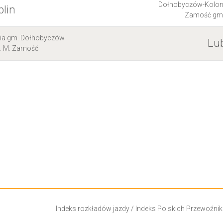
Dołhobyczów-Kolon
blin
Zamość gm.
ia gm. Dołhobyczów
Lub
 M. Zamość
Indeks rozkładów jazdy
/
Indeks Polskich Przewoźni