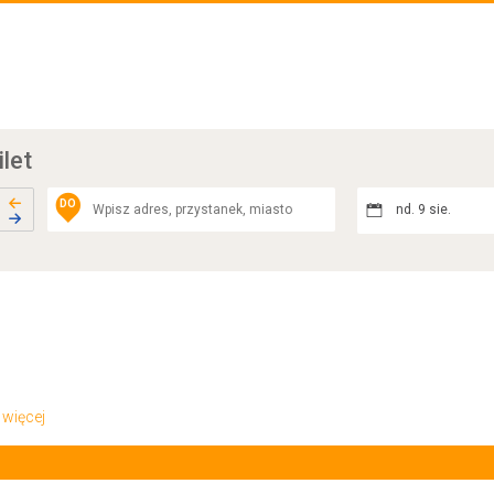
ilet
DO
nd. 9 sie.
.. więcej