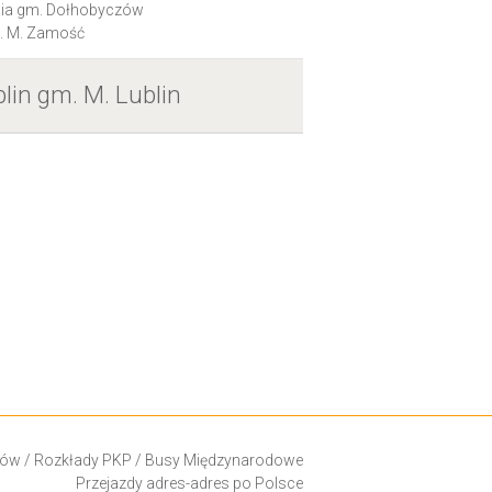
ia gm. Dołhobyczów
 M. Zamość
lin gm. M. Lublin
ków
/
Rozkłady PKP
/
Busy Międzynarodowe
Przejazdy adres-adres po Polsce