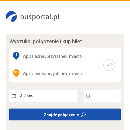
Wyszukaj połączenie
i kup bilet
Z
DO
pt. 7 sie.
-- : --
Znajdź połączenie