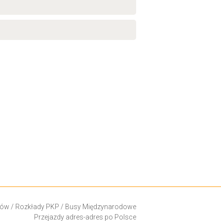
ków
/
Rozkłady PKP
/
Busy Międzynarodowe
Przejazdy adres-adres po Polsce