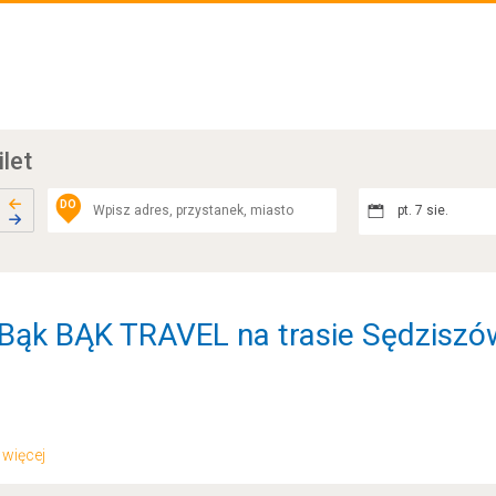
ilet
DO
pt. 7 sie.
 Bąk BĄK TRAVEL na trasie Sędziszów
.. więcej