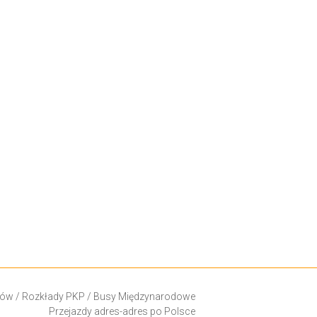
ków
/
Rozkłady PKP
/
Busy Międzynarodowe
Przejazdy adres-adres po Polsce