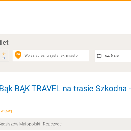
ilet
DO
cz. 6 sie.
 Bąk BĄK TRAVEL na trasie Szkodna 
.. więcej
Sędziszów Małopolski - Ropczyce