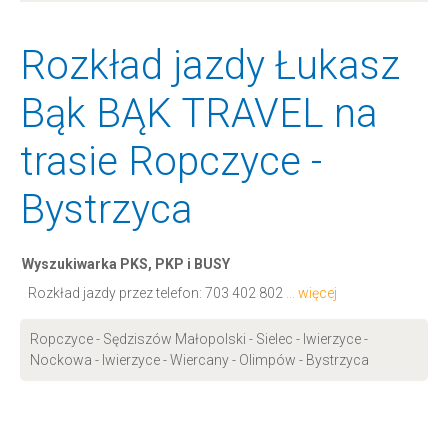
Rozkład jazdy Łukasz
Bąk BĄK TRAVEL na
trasie Ropczyce -
Bystrzyca
Wyszukiwarka PKS, PKP i BUSY
Rozkład jazdy przez telefon:
703 402 802
... więcej
Ropczyce - Sędziszów Małopolski - Sielec - Iwierzyce -
Nockowa - Iwierzyce - Wiercany - Olimpów - Bystrzyca