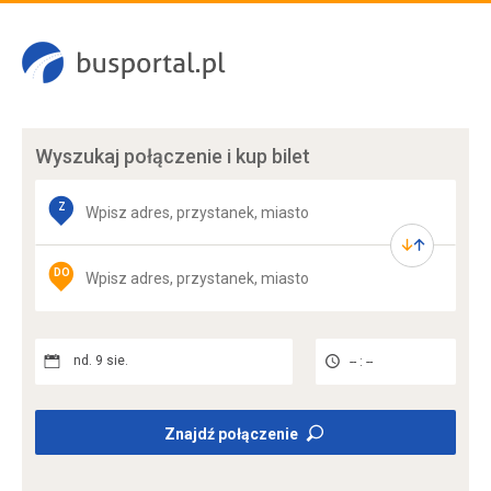
Wyszukaj połączenie
i kup bilet
Z
DO
nd. 9 sie.
-- : --
Znajdź połączenie