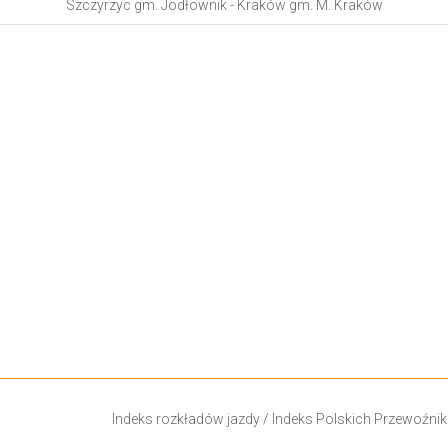
Szczyrzyc gm. Jodłownik - Kraków gm. M. Kraków
Indeks rozkładów jazdy
/
Indeks Polskich Przewoźni