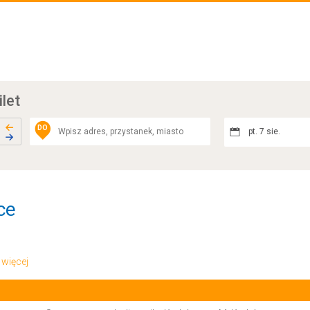
ilet
DO
pt. 7 sie.
ce
.. więcej