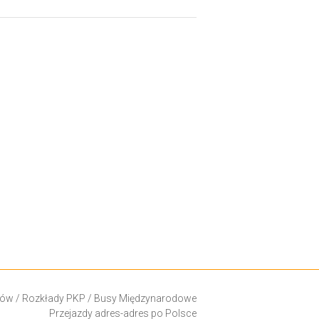
ków
/
Rozkłady PKP
/
Busy Międzynarodowe
Przejazdy adres-adres po Polsce