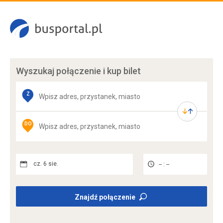
Wyszukaj połączenie
i kup bilet
Z
DO
cz. 6 sie.
-- : --
Znajdź połączenie