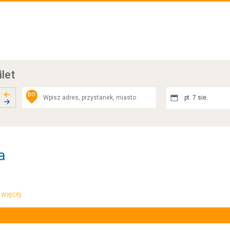
ilet
DO
pt. 7 sie.
a
.. więcej