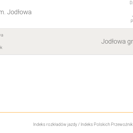
D
m. Jodłowa
P
wa
Jodłowa g
a
ek
Indeks rozkładów jazdy
/
Indeks Polskich Przewoźni