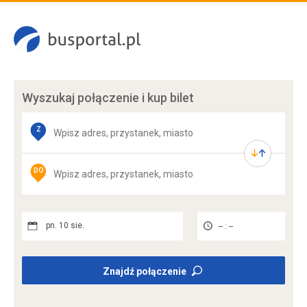
Wyszukaj połączenie
i kup bilet
Z
DO
pn. 10 sie.
-- : --
Znajdź połączenie