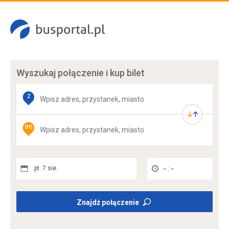
Wyszukaj połączenie
i kup bilet
Z
DO
pt. 7 sie.
-- : --
Znajdź połączenie