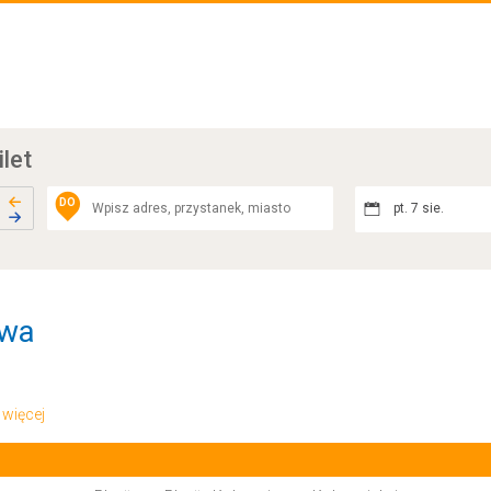
ilet
DO
pt. 7 sie.
awa
.. więcej