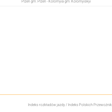
Plzeň gm. Plzeň - Kolomyia gm. Kolomyiskyi
Indeks rozkładów jazdy
/
Indeks Polskich Przewoźni