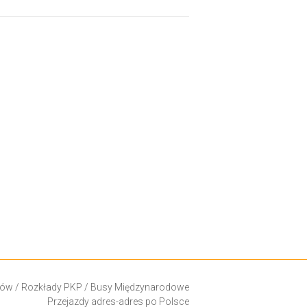
ków
/
Rozkłady PKP
/
Busy Międzynarodowe
Przejazdy adres-adres po Polsce