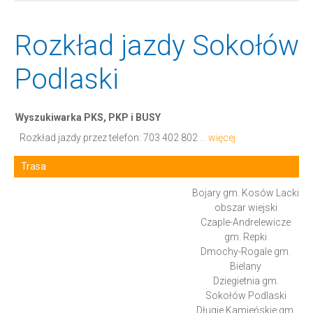
Rozkład jazdy Sokołów
Podlaski
Wyszukiwarka PKS, PKP i BUSY
Rozkład jazdy przez telefon:
703 402 802
... więcej
Trasa
Bojary gm. Kosów Lacki
obszar wiejski
Czaple-Andrelewicze
gm. Repki
Dmochy-Rogale gm.
Bielany
Dziegietnia gm.
Sokołów Podlaski
Długie Kamieńskie gm.