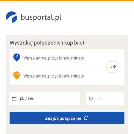
Wyszukaj połączenie
i kup bilet
Z
DO
pt. 7 sie.
-- : --
Znajdź połączenie