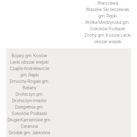
Warszawa
Wasilew Skrzeszewski
gm. Repki
Wólka Miedzyńska gm.
Sokołów Podlaski
Żochy gm. Kosów Lacki
obszar wiejski
Bojary gm. Kosów
Lacki obszar wiejski
Czaple-Andrelewicze
gm. Repki
Dmochy-Rogale gm.
Bielany
Drohiczyn gm.
Drohiczyn miasto
Dziegietnia gm.
Sokołów Podlaski
Długie Kamieńskie gm.
Ceranów
Gródek gm. Jabłonna