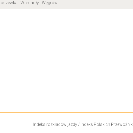
- Poszewka - Warchoły - Węgrów
Indeks rozkładów jazdy
/
Indeks Polskich Przewoźni