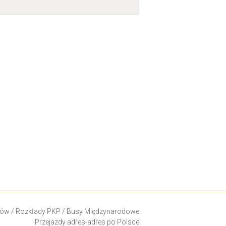
ków
/
Rozkłady PKP
/
Busy Międzynarodowe
Przejazdy adres-adres po Polsce