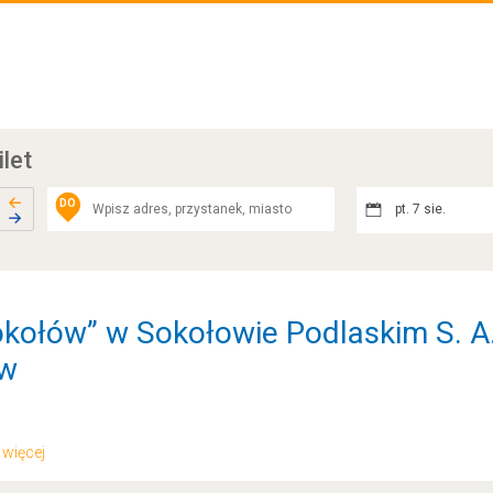
ilet
DO
pt. 7 sie.
kołów” w Sokołowie Podlaskim S. A.
ów
.. więcej