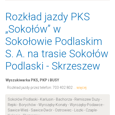
Rozkład jazdy PKS
„Sokołów” w
Sokołowie Podlaskim
S. A. na trasie Sokołów
Podlaski - Skrzeszew
Wyszukiwarka PKS, PKP i BUSY
Rozkład jazdy przez telefon:
703 402 802
... więcej
Sokołów Podlaski - Karlusin - Bachorza - Remiszew Duży -
Repki - Borychów - Wyrozęby-Konaty - Wyrozęby-Podawce -
Sawice-Wieś - Sawice-Dwór - Ostrowiec - Liszki - Czaple-