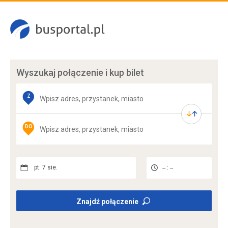
Wyszukaj połączenie
i kup bilet
Z
DO
pt. 7 sie.
-- : --
Znajdź połączenie