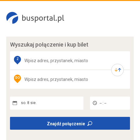
Wyszukaj połączenie
i kup bilet
Z
DO
so. 8 sie.
-- : --
Znajdź połączenie