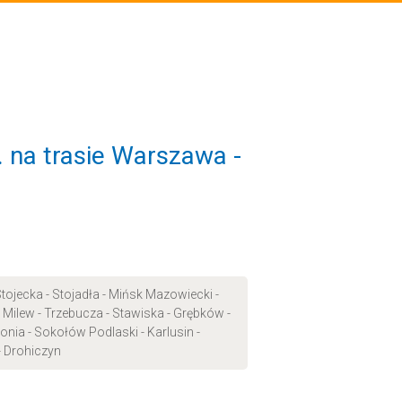
 na trasie Warszawa -
ojecka - Stojadła - Mińsk Mazowiecki -
 Milew - Trzebucza - Stawiska - Grębków -
nia - Sokołów Podlaski - Karlusin -
- Drohiczyn