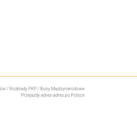
ków
/
Rozkłady PKP
/
Busy Międzynarodowe
Przejazdy adres-adres po Polsce