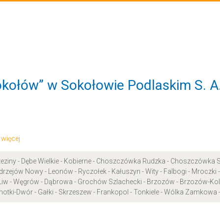
kołów” w Sokołowie Podlaskim S. A.
.. więcej
eziny - Dębe Wielkie - Kobierne - Choszczówka Rudzka - Choszczówka St
rzejów Nowy - Leonów - Ryczołek - Kałuszyn - Wity - Falbogi - Mroczki -
Liw - Węgrów - Dąbrowa - Grochów Szlachecki - Brzozów - Brzozów-Kolo
otki-Dwór - Gałki - Skrzeszew - Frankopol - Tonkiele - Wólka Zamkowa 