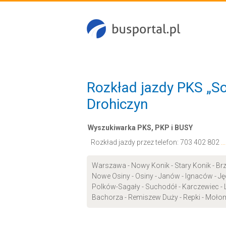
Rozkład jazdy PKS „So
Drohiczyn
Wyszukiwarka PKS, PKP i BUSY
Rozkład jazdy przez telefon:
703 402 802
.
Warszawa - Nowy Konik - Stary Konik - Brz
Nowe Osiny - Osiny - Janów - Ignaców - Jęd
Polków-Sagały - Suchodół - Karczewiec - 
Bachorza - Remiszew Duży - Repki - Mołom