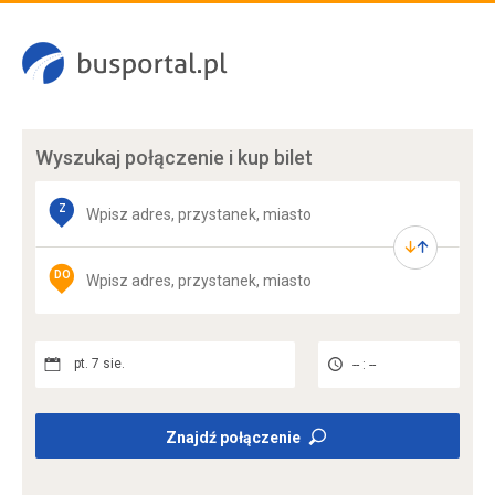
Wyszukaj połączenie
i kup bilet
Z
DO
pt. 7 sie.
-- : --
Znajdź połączenie