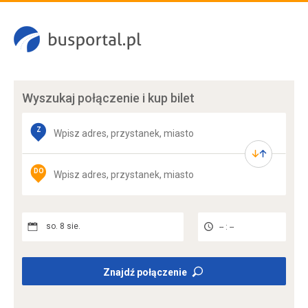
Wyszukaj połączenie
i kup bilet
Z
DO
so. 8 sie.
-- : --
Znajdź połączenie