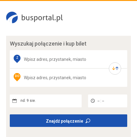
Wyszukaj połączenie
i kup bilet
Z
DO
nd. 9 sie.
-- : --
Znajdź połączenie