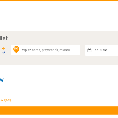
ilet
DO
so. 8 sie.
ów
.. więcej