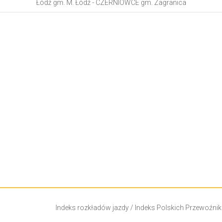
Łódź gm. M. Łódź - CZERNIOWCE gm. Zagranica
Indeks rozkładów jazdy
/
Indeks Polskich Przewoźni