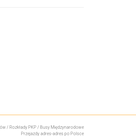
ków
/
Rozkłady PKP
/
Busy Międzynarodowe
Przejazdy adres-adres po Polsce