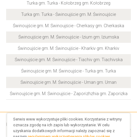
Turka gm. Turka - Kołobrzeg gm. Kołobrzeg
Turka gm. Turka - Świnoujście gm. M. Świnoujście
Świnoujście gm. M. Świnoujście - Cherkasy gm. Cherkaska
Świnoujście gm. M. Świnoujście - Izium gm. Iziumska
Świnoujście gm. M. Świnoujście - Kharkiv gm. Kharkiv
Świnoujście gm. M. Świnoujście - Tiachiv gm. Tiachivska
Świnoujście gm. M. Świnoujście - Turka gm. Turka
Świnoujście gm. M. Świnoujście - Uman gm. Uman
Świnoujście gm. M. Świnoujście - Zaporizhzhia gm. Zaporizka
Serwis www wykorzystuje pliki cookies. Korzystanie z witryny
Regulamin serwisu
/
Regulamin cookies
oznacza zgodę na ich zapis lub wykorzystanie. W celu
uzyskania dodatkowych informacji należy zapoznać się z
Indeks rozkładów jazdy
/
Indeks Polskich Przewoźników
/
naszym
regulaminem wykorzystywania plików cookies