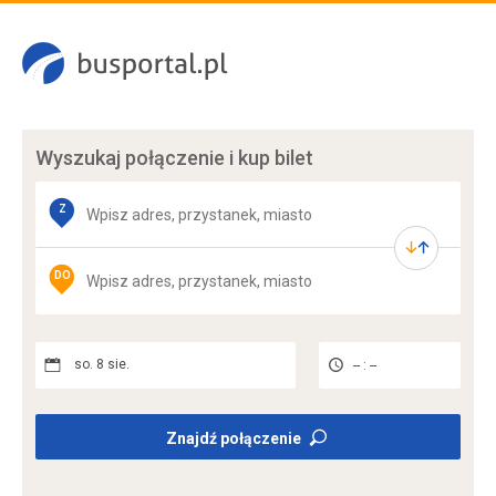
Wyszukaj połączenie
i kup bilet
Z
DO
so. 8 sie.
-- : --
Znajdź połączenie