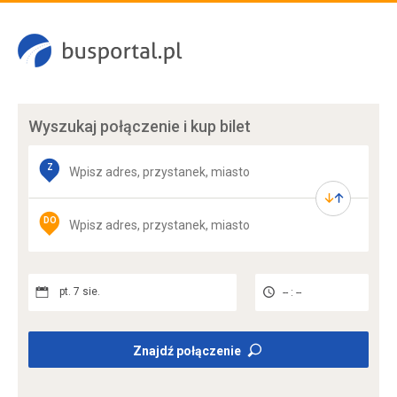
Wyszukaj połączenie
i kup bilet
Z
DO
pt. 7 sie.
-- : --
Znajdź połączenie