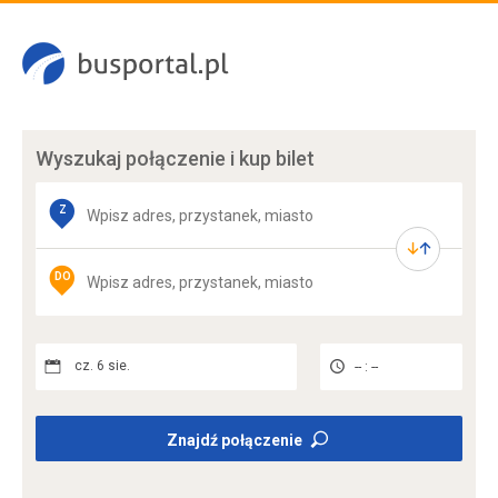
Wyszukaj połączenie
i kup bilet
Z
DO
cz. 6 sie.
-- : --
Znajdź połączenie