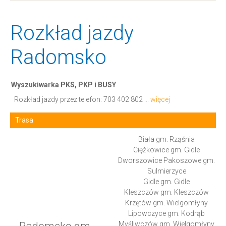
Rozkład jazdy
Radomsko
Wyszukiwarka PKS, PKP i BUSY
Rozkład jazdy przez telefon:
703 402 802
... więcej
Trasa
Biała gm. Rząśnia
Ciężkowice gm. Gidle
Dworszowice Pakoszowe gm.
Sulmierzyce
Gidle gm. Gidle
Kleszczów gm. Kleszczów
Krzętów gm. Wielgomłyny
Lipowczyce gm. Kodrąb
Myśliwczów gm. Wielgomłyny