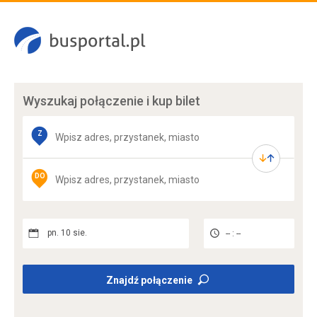
Wyszukaj połączenie
i kup bilet
Z
DO
pn. 10 sie.
-- : --
Znajdź połączenie