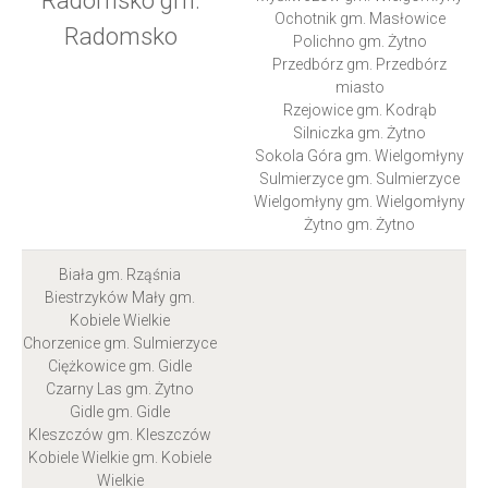
Radomsko gm.
Ochotnik gm. Masłowice
Radomsko
Polichno gm. Żytno
Przedbórz gm. Przedbórz
miasto
Rzejowice gm. Kodrąb
Silniczka gm. Żytno
Sokola Góra gm. Wielgomłyny
Sulmierzyce gm. Sulmierzyce
Wielgomłyny gm. Wielgomłyny
Żytno gm. Żytno
Biała gm. Rząśnia
Biestrzyków Mały gm.
Kobiele Wielkie
Chorzenice gm. Sulmierzyce
Ciężkowice gm. Gidle
Czarny Las gm. Żytno
Gidle gm. Gidle
Kleszczów gm. Kleszczów
Kobiele Wielkie gm. Kobiele
Wielkie