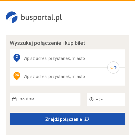
Wyszukaj połączenie
i kup bilet
Z
DO
so. 8 sie.
-- : --
Znajdź połączenie