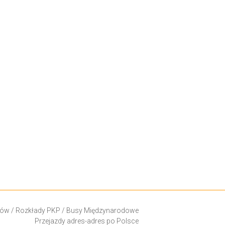
ków
/
Rozkłady PKP
/
Busy Międzynarodowe
Przejazdy adres-adres po Polsce