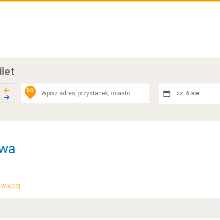
ilet
DO
cz. 6 sie.
awa
.. więcej