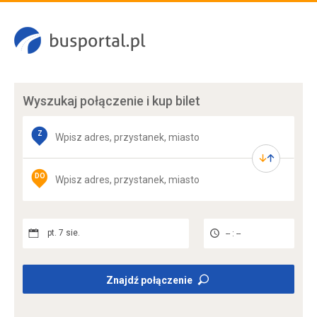
Wyszukaj połączenie
i kup bilet
Z
DO
pt. 7 sie.
-- : --
Znajdź połączenie