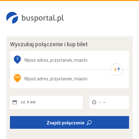
Wyszukaj połączenie
i kup bilet
Z
DO
cz. 6 sie.
-- : --
Znajdź połączenie