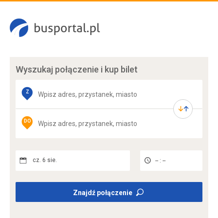
Wyszukaj połączenie
i kup bilet
Z
DO
cz. 6 sie.
-- : --
Znajdź połączenie