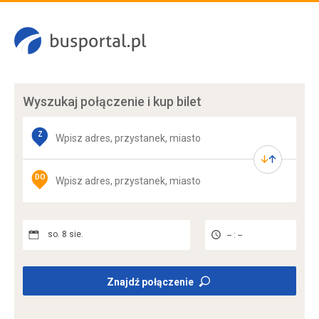
Wyszukaj połączenie
i kup bilet
Z
DO
so. 8 sie.
-- : --
Znajdź połączenie