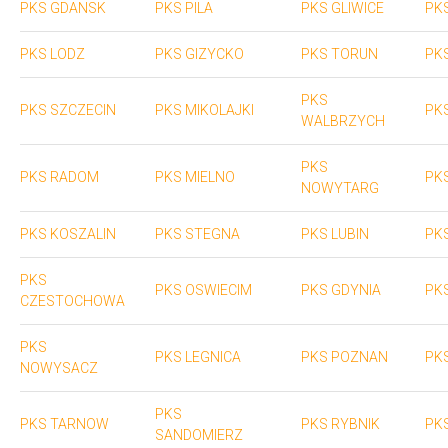
PKS GDANSK
PKS PILA
PKS GLIWICE
PK
PKS LODZ
PKS GIZYCKO
PKS TORUN
PK
PKS
PKS SZCZECIN
PKS MIKOLAJKI
PK
WALBRZYCH
PKS
PKS RADOM
PKS MIELNO
PK
NOWYTARG
PKS KOSZALIN
PKS STEGNA
PKS LUBIN
PK
PKS
PKS OSWIECIM
PKS GDYNIA
PK
CZESTOCHOWA
PKS
PKS LEGNICA
PKS POZNAN
PK
NOWYSACZ
PKS
PKS TARNOW
PKS RYBNIK
PKS
SANDOMIERZ