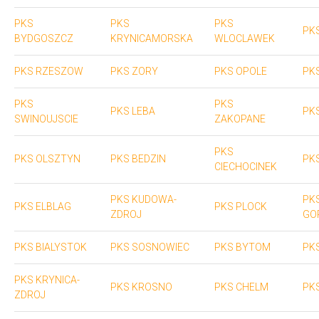
PKS
PKS
PKS
PK
BYDGOSZCZ
KRYNICAMORSKA
WLOCLAWEK
PKS RZESZOW
PKS ZORY
PKS OPOLE
PK
PKS
PKS
PKS LEBA
PK
SWINOUJSCIE
ZAKOPANE
PKS
PKS OLSZTYN
PKS BEDZIN
PK
CIECHOCINEK
PKS KUDOWA-
PK
PKS ELBLAG
PKS PLOCK
ZDROJ
GO
PKS BIALYSTOK
PKS SOSNOWIEC
PKS BYTOM
PK
PKS KRYNICA-
PKS KROSNO
PKS CHELM
PK
ZDROJ