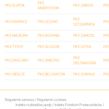
PKS
PKS SLUPSK
PKS ZABRZE
PK
ANDRYCHOW
PKS
PKS KARPACZ
PKS LESZNO
PK
SZCZAWNICA
PKS MALBORK
PKS BOCHNIA
PKS ZAMOSC
PK
PKS TYCHY
PKS GLOGOW
PKS USTKA
PK
PKS
PKS DARLOWO
PKS GNIEZNO
PK
ZIELONAGORA
PKS SIEDLCE
PKS BELCHATOW
PKS SUWALKI
PK
Regulamin serwisu
/
Regulamin cookies
Indeks rozkładów jazdy
/
Indeks Polskich Przewoźników
/