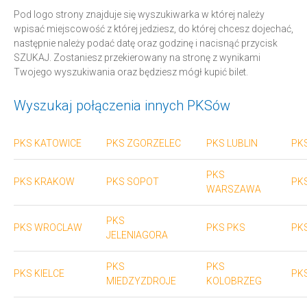
Pod logo strony znajduje się wyszukiwarka w której należy
wpisać miejscowość z której jedziesz, do której chcesz dojechać,
następnie należy podać datę oraz godzinę i nacisnąć przycisk
SZUKAJ. Zostaniesz przekierowany na stronę z wynikami
Twojego wyszukiwania oraz będziesz mógł kupić bilet.
Wyszukaj połączenia innych PKSów
PKS KATOWICE
PKS ZGORZELEC
PKS LUBLIN
PK
PKS
PKS KRAKOW
PKS SOPOT
PK
WARSZAWA
PKS
PKS WROCLAW
PKS PKS
PK
JELENIAGORA
PKS
PKS
PKS KIELCE
PKS
MIEDZYZDROJE
KOLOBRZEG