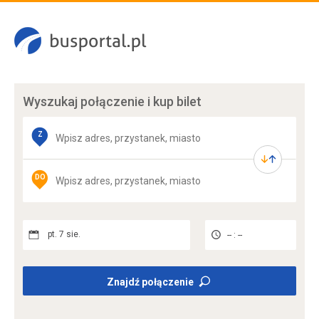
Wyszukaj połączenie
i kup bilet
Z
DO
pt. 7 sie.
-- : --
Znajdź połączenie