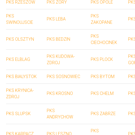
PKS RZESZOW
PKS ZORY
PKS OPOLE
PK
PKS
PKS
PKS LEBA
PK
SWINOUJSCIE
ZAKOPANE
PKS
PKS OLSZTYN
PKS BEDZIN
PK
CIECHOCINEK
PKS KUDOWA-
PK
PKS ELBLAG
PKS PLOCK
ZDROJ
GO
PKS BIALYSTOK
PKS SOSNOWIEC
PKS BYTOM
PK
PKS KRYNICA-
PKS KROSNO
PKS CHELM
PK
ZDROJ
PKS
PKS SLUPSK
PKS ZABRZE
PK
ANDRYCHOW
PKS
PKS KARPACZ
PKS LESZNO
PK