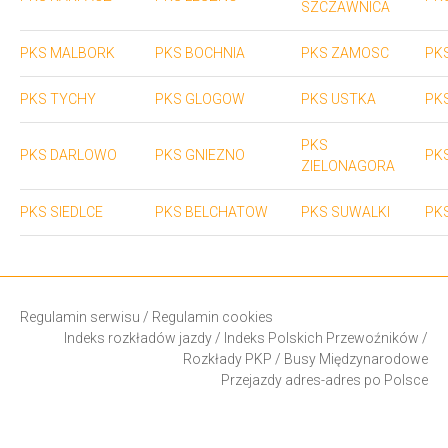
SZCZAWNICA
PKS MALBORK
PKS BOCHNIA
PKS ZAMOSC
PK
PKS TYCHY
PKS GLOGOW
PKS USTKA
PK
PKS
PKS DARLOWO
PKS GNIEZNO
PK
ZIELONAGORA
PKS SIEDLCE
PKS BELCHATOW
PKS SUWALKI
PK
Regulamin serwisu
/
Regulamin cookies
Indeks rozkładów jazdy
/
Indeks Polskich Przewoźników
/
Rozkłady PKP
/
Busy Międzynarodowe
Przejazdy adres-adres po Polsce