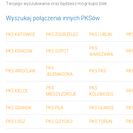
Twojego wyszukiwania oraz będziesz mógł kupić bilet.
Wyszukaj połączenia innych PKSów
PKS KATOWICE
PKS ZGORZELEC
PKS LUBLIN
PK
PKS
PKS KRAKOW
PKS SOPOT
PK
WARSZAWA
PKS
PKS WROCLAW
PKS PKS
PK
JELENIAGORA
PKS
PKS
PKS KIELCE
PKS
MIEDZYZDROJE
KOLOBRZEG
PKS GDANSK
PKS PILA
PKS GLIWICE
PK
PKS LODZ
PKS GIZYCKO
PKS TORUN
PK