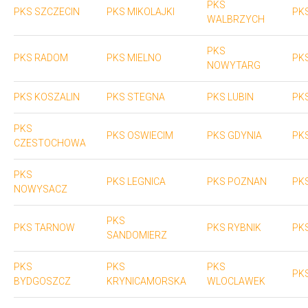
PKS
PKS SZCZECIN
PKS MIKOLAJKI
PK
WALBRZYCH
PKS
PKS RADOM
PKS MIELNO
PK
NOWYTARG
PKS KOSZALIN
PKS STEGNA
PKS LUBIN
PK
PKS
PKS OSWIECIM
PKS GDYNIA
PK
CZESTOCHOWA
PKS
PKS LEGNICA
PKS POZNAN
PK
NOWYSACZ
PKS
PKS TARNOW
PKS RYBNIK
PKS
SANDOMIERZ
PKS
PKS
PKS
PK
BYDGOSZCZ
KRYNICAMORSKA
WLOCLAWEK