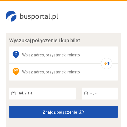
Wyszukaj połączenie
i kup bilet
Z
DO
nd. 9 sie.
-- : --
Znajdź połączenie