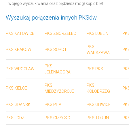
Twojego wyszukiwania oraz będziesz mógł kupić bilet.
Wyszukaj połączenia innych PKSów
PKS KATOWICE
PKS ZGORZELEC
PKS LUBLIN
PK
PKS
PKS KRAKOW
PKS SOPOT
PK
WARSZAWA
PKS
PKS WROCLAW
PKS PKS
PK
JELENIAGORA
PKS
PKS
PKS KIELCE
PKS
MIEDZYZDROJE
KOLOBRZEG
PKS GDANSK
PKS PILA
PKS GLIWICE
PK
PKS LODZ
PKS GIZYCKO
PKS TORUN
PK