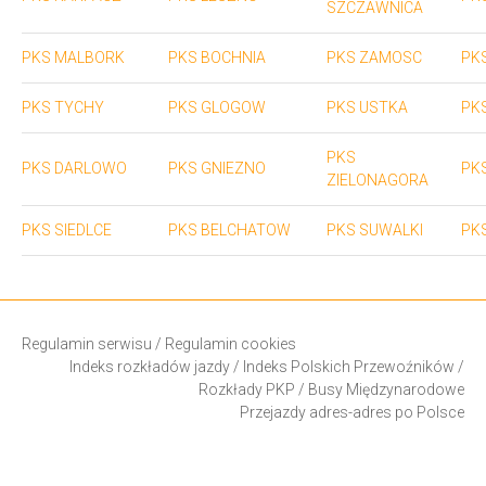
SZCZAWNICA
PKS MALBORK
PKS BOCHNIA
PKS ZAMOSC
PK
PKS TYCHY
PKS GLOGOW
PKS USTKA
PK
PKS
PKS DARLOWO
PKS GNIEZNO
PK
ZIELONAGORA
PKS SIEDLCE
PKS BELCHATOW
PKS SUWALKI
PK
Regulamin serwisu
/
Regulamin cookies
Indeks rozkładów jazdy
/
Indeks Polskich Przewoźników
/
Rozkłady PKP
/
Busy Międzynarodowe
Przejazdy adres-adres po Polsce