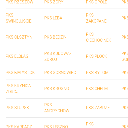
PKS RZESZOW
PKS ZORY
PKS OPOLE
PK
PKS
PKS
PKS LEBA
PK
SWINOUJSCIE
ZAKOPANE
PKS
PKS OLSZTYN
PKS BEDZIN
PK
CIECHOCINEK
PKS KUDOWA-
PK
PKS ELBLAG
PKS PLOCK
ZDROJ
GO
PKS BIALYSTOK
PKS SOSNOWIEC
PKS BYTOM
PK
PKS KRYNICA-
PKS KROSNO
PKS CHELM
PK
ZDROJ
PKS
PKS SLUPSK
PKS ZABRZE
PK
ANDRYCHOW
PKS
PKS KARPACZ
PKS LESZNO
PK