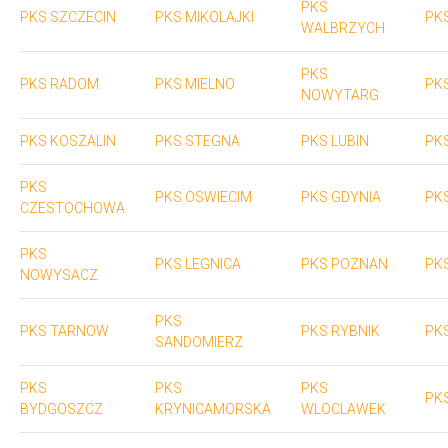
PKS
PKS SZCZECIN
PKS MIKOLAJKI
PK
WALBRZYCH
PKS
PKS RADOM
PKS MIELNO
PK
NOWYTARG
PKS KOSZALIN
PKS STEGNA
PKS LUBIN
PK
PKS
PKS OSWIECIM
PKS GDYNIA
PK
CZESTOCHOWA
PKS
PKS LEGNICA
PKS POZNAN
PK
NOWYSACZ
PKS
PKS TARNOW
PKS RYBNIK
PKS
SANDOMIERZ
PKS
PKS
PKS
PK
BYDGOSZCZ
KRYNICAMORSKA
WLOCLAWEK