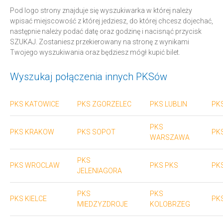
Pod logo strony znajduje się wyszukiwarka w której należy
wpisać miejscowość z której jedziesz, do której chcesz dojechać,
następnie należy podać datę oraz godzinę i nacisnąć przycisk
SZUKAJ. Zostaniesz przekierowany na stronę z wynikami
Twojego wyszukiwania oraz będziesz mógł kupić bilet.
Wyszukaj połączenia innych PKSów
PKS KATOWICE
PKS ZGORZELEC
PKS LUBLIN
PK
PKS
PKS KRAKOW
PKS SOPOT
PK
WARSZAWA
PKS
PKS WROCLAW
PKS PKS
PK
JELENIAGORA
PKS
PKS
PKS KIELCE
PKS
MIEDZYZDROJE
KOLOBRZEG