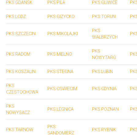
PKS GDANSK
PKS PILA
PKS GLIWICE
PK
PKS LODZ
PKS GIZYCKO
PKS TORUN
PK
PKS
PKS SZCZECIN
PKS MIKOLAJKI
PK
WALBRZYCH
PKS
PKS RADOM
PKS MIELNO
PK
NOWYTARG
PKS KOSZALIN
PKS STEGNA
PKS LUBIN
PK
PKS
PKS OSWIECIM
PKS GDYNIA
PK
CZESTOCHOWA
PKS
PKS LEGNICA
PKS POZNAN
PK
NOWYSACZ
PKS
PKS TARNOW
PKS RYBNIK
PKS
SANDOMIERZ