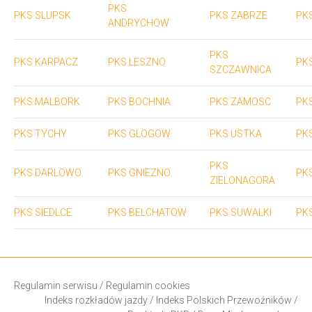
PKS
PKS SLUPSK
PKS ZABRZE
PK
ANDRYCHOW
PKS
PKS KARPACZ
PKS LESZNO
PK
SZCZAWNICA
PKS MALBORK
PKS BOCHNIA
PKS ZAMOSC
PK
PKS TYCHY
PKS GLOGOW
PKS USTKA
PK
PKS
PKS DARLOWO
PKS GNIEZNO
PK
ZIELONAGORA
PKS SIEDLCE
PKS BELCHATOW
PKS SUWALKI
PK
Regulamin serwisu
/
Regulamin cookies
Indeks rozkładów jazdy
/
Indeks Polskich Przewoźników
/