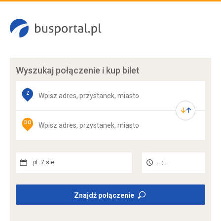
Wyszukaj połączenie
i kup bilet
Z
DO
pt. 7 sie.
-- : --
Znajdź połączenie