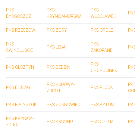
PKS
PKS
PKS
PK
BYDGOSZCZ
KRYNICAMORSKA
WLOCLAWEK
PKS RZESZOW
PKS ZORY
PKS OPOLE
PK
PKS
PKS
PKS LEBA
PK
SWINOUJSCIE
ZAKOPANE
PKS
PKS OLSZTYN
PKS BEDZIN
PK
CIECHOCINEK
PKS KUDOWA-
PK
PKS ELBLAG
PKS PLOCK
ZDROJ
GO
PKS BIALYSTOK
PKS SOSNOWIEC
PKS BYTOM
PK
PKS KRYNICA-
PKS KROSNO
PKS CHELM
PK
ZDROJ