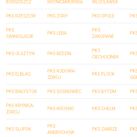
BYDGOSZCZ
KRYNICAMORSKA
WLOCLAWEK
PKS RZESZOW
PKS ZORY
PKS OPOLE
PK
PKS
PKS
PKS LEBA
PK
SWINOUJSCIE
ZAKOPANE
PKS
PKS OLSZTYN
PKS BEDZIN
PK
CIECHOCINEK
PKS KUDOWA-
PK
PKS ELBLAG
PKS PLOCK
ZDROJ
GO
PKS BIALYSTOK
PKS SOSNOWIEC
PKS BYTOM
PK
PKS KRYNICA-
PKS KROSNO
PKS CHELM
PK
ZDROJ
PKS
PKS SLUPSK
PKS ZABRZE
PK
ANDRYCHOW