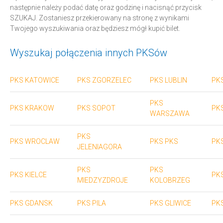
następnie należy podać datę oraz godzinę i nacisnąć przycisk
SZUKAJ. Zostaniesz przekierowany na stronę z wynikami
Twojego wyszukiwania oraz będziesz mógł kupić bilet.
Wyszukaj połączenia innych PKSów
PKS KATOWICE
PKS ZGORZELEC
PKS LUBLIN
PK
PKS
PKS KRAKOW
PKS SOPOT
PK
WARSZAWA
PKS
PKS WROCLAW
PKS PKS
PK
JELENIAGORA
PKS
PKS
PKS KIELCE
PKS
MIEDZYZDROJE
KOLOBRZEG
PKS GDANSK
PKS PILA
PKS GLIWICE
PK