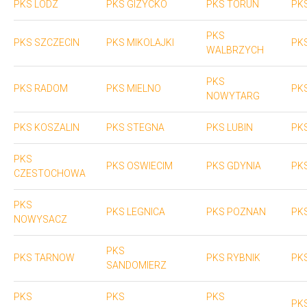
PKS LODZ
PKS GIZYCKO
PKS TORUN
PK
PKS
PKS SZCZECIN
PKS MIKOLAJKI
PK
WALBRZYCH
PKS
PKS RADOM
PKS MIELNO
PK
NOWYTARG
PKS KOSZALIN
PKS STEGNA
PKS LUBIN
PK
PKS
PKS OSWIECIM
PKS GDYNIA
PK
CZESTOCHOWA
PKS
PKS LEGNICA
PKS POZNAN
PK
NOWYSACZ
PKS
PKS TARNOW
PKS RYBNIK
PKS
SANDOMIERZ
PKS
PKS
PKS
PK