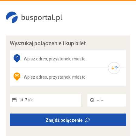
Wyszukaj połączenie
i kup bilet
Z
DO
pt. 7 sie.
-- : --
Znajdź połączenie