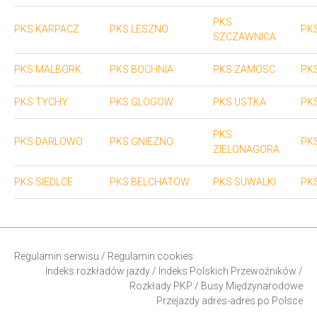
PKS
PKS KARPACZ
PKS LESZNO
PK
SZCZAWNICA
PKS MALBORK
PKS BOCHNIA
PKS ZAMOSC
PK
PKS TYCHY
PKS GLOGOW
PKS USTKA
PK
PKS
PKS DARLOWO
PKS GNIEZNO
PK
ZIELONAGORA
PKS SIEDLCE
PKS BELCHATOW
PKS SUWALKI
PK
Regulamin serwisu
/
Regulamin cookies
Indeks rozkładów jazdy
/
Indeks Polskich Przewoźników
/
Rozkłady PKP
/
Busy Międzynarodowe
Przejazdy adres-adres po Polsce