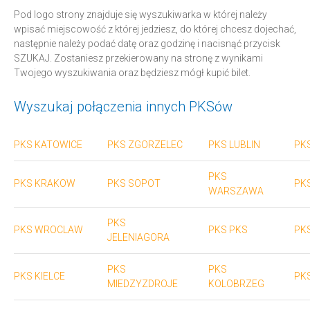
Pod logo strony znajduje się wyszukiwarka w której należy
wpisać miejscowość z której jedziesz, do której chcesz dojechać,
następnie należy podać datę oraz godzinę i nacisnąć przycisk
SZUKAJ. Zostaniesz przekierowany na stronę z wynikami
Twojego wyszukiwania oraz będziesz mógł kupić bilet.
Wyszukaj połączenia innych PKSów
PKS KATOWICE
PKS ZGORZELEC
PKS LUBLIN
PK
PKS
PKS KRAKOW
PKS SOPOT
PK
WARSZAWA
PKS
PKS WROCLAW
PKS PKS
PK
JELENIAGORA
PKS
PKS
PKS KIELCE
PKS
MIEDZYZDROJE
KOLOBRZEG