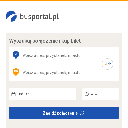
Wyszukaj połączenie
i kup bilet
Z
DO
nd. 9 sie.
-- : --
Znajdź połączenie