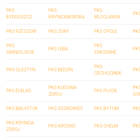
PKS
PKS
PKS
PK
BYDGOSZCZ
KRYNICAMORSKA
WLOCLAWEK
PKS RZESZOW
PKS ZORY
PKS OPOLE
PK
PKS
PKS
PKS LEBA
PK
SWINOUJSCIE
ZAKOPANE
PKS
PKS OLSZTYN
PKS BEDZIN
PK
CIECHOCINEK
PKS KUDOWA-
PK
PKS ELBLAG
PKS PLOCK
ZDROJ
GO
PKS BIALYSTOK
PKS SOSNOWIEC
PKS BYTOM
PK
PKS KRYNICA-
PKS KROSNO
PKS CHELM
PK
ZDROJ