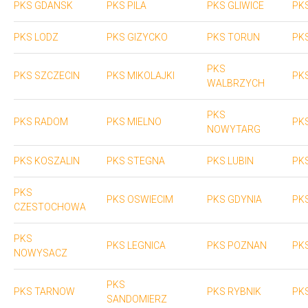
PKS GDANSK
PKS PILA
PKS GLIWICE
PK
PKS LODZ
PKS GIZYCKO
PKS TORUN
PK
PKS
PKS SZCZECIN
PKS MIKOLAJKI
PK
WALBRZYCH
PKS
PKS RADOM
PKS MIELNO
PK
NOWYTARG
PKS KOSZALIN
PKS STEGNA
PKS LUBIN
PK
PKS
PKS OSWIECIM
PKS GDYNIA
PK
CZESTOCHOWA
PKS
PKS LEGNICA
PKS POZNAN
PK
NOWYSACZ
PKS
PKS TARNOW
PKS RYBNIK
PKS
SANDOMIERZ