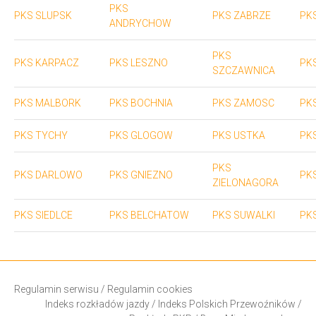
PKS
PKS SLUPSK
PKS ZABRZE
PK
ANDRYCHOW
PKS
PKS KARPACZ
PKS LESZNO
PK
SZCZAWNICA
PKS MALBORK
PKS BOCHNIA
PKS ZAMOSC
PK
PKS TYCHY
PKS GLOGOW
PKS USTKA
PK
PKS
PKS DARLOWO
PKS GNIEZNO
PK
ZIELONAGORA
PKS SIEDLCE
PKS BELCHATOW
PKS SUWALKI
PK
Regulamin serwisu
/
Regulamin cookies
Indeks rozkładów jazdy
/
Indeks Polskich Przewoźników
/