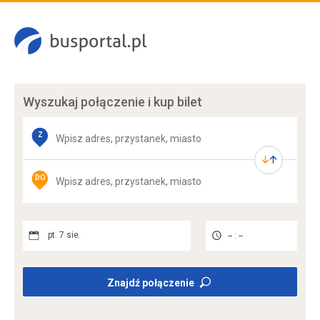
Wyszukaj połączenie
i kup bilet
Z
DO
pt. 7 sie.
-- : --
Znajdź połączenie