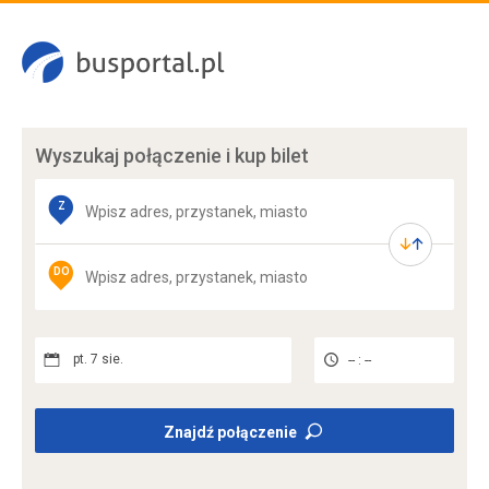
Wyszukaj połączenie
i kup bilet
Z
DO
pt. 7 sie.
-- : --
Znajdź połączenie