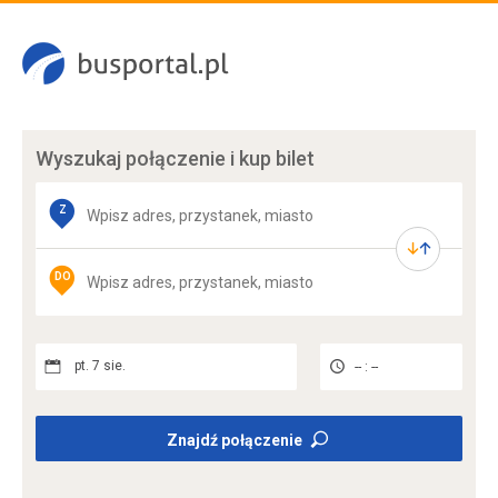
Wyszukaj połączenie
i kup bilet
Z
DO
pt. 7 sie.
-- : --
Znajdź połączenie