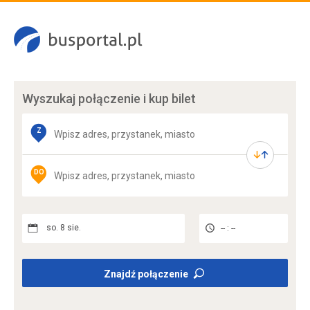
Wyszukaj połączenie
i kup bilet
Z
DO
so. 8 sie.
-- : --
Znajdź połączenie