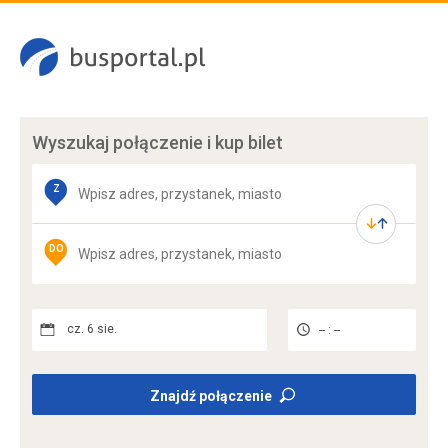
Wyszukaj połączenie
i kup bilet
Z
DO
cz. 6 sie.
-- : --
Znajdź połączenie