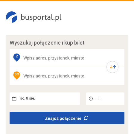
Wyszukaj połączenie
i kup bilet
Z
DO
so. 8 sie.
-- : --
Znajdź połączenie