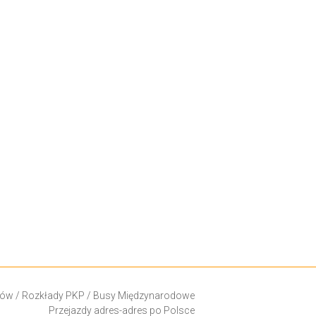
ków
/
Rozkłady PKP
/
Busy Międzynarodowe
Przejazdy adres-adres po Polsce