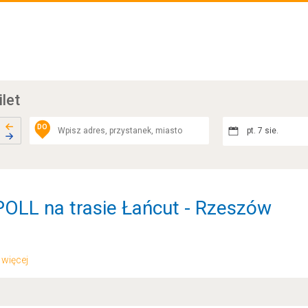
ilet
DO
pt. 7 sie.
OLL na trasie Łańcut - Rzeszów
.. więcej