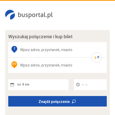
Wyszukaj połączenie
i kup bilet
Z
DO
so. 8 sie.
-- : --
Znajdź połączenie