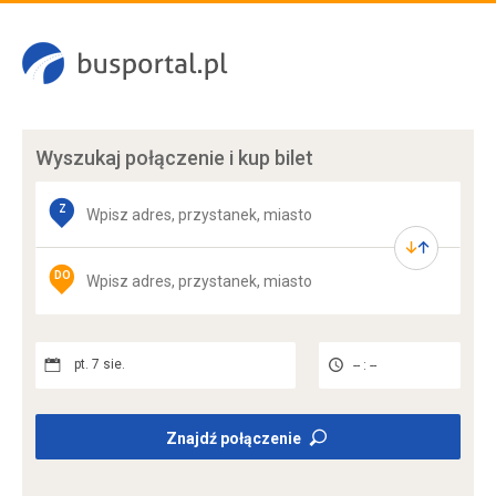
Wyszukaj połączenie
i kup bilet
Z
DO
pt. 7 sie.
-- : --
Znajdź połączenie