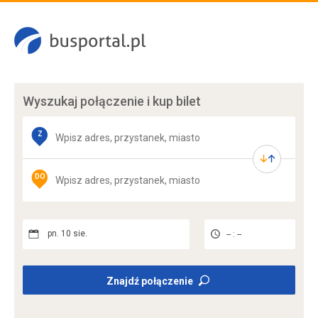
Wyszukaj połączenie
i kup bilet
Z
DO
pn. 10 sie.
-- : --
Znajdź połączenie