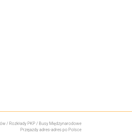
ków
/
Rozkłady PKP
/
Busy Międzynarodowe
Przejazdy adres-adres po Polsce