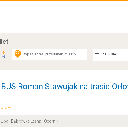
ilet
DO
cz. 6 sie.
BUS Roman Stawujak na trasie Orłow
.. więcej
Lipa - Dąbrówka Leśna - Oborniki