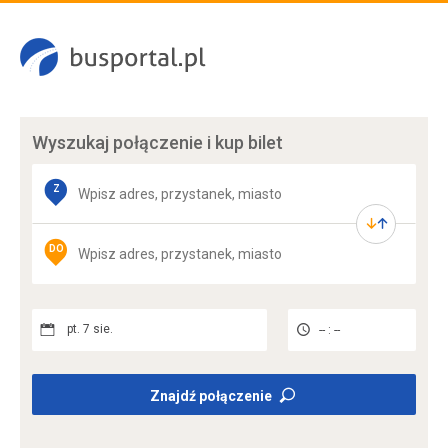
Wyszukaj połączenie
i kup bilet
Z
DO
pt. 7 sie.
-- : --
Znajdź połączenie