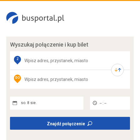
Wyszukaj połączenie
i kup bilet
Z
DO
so. 8 sie.
-- : --
Znajdź połączenie